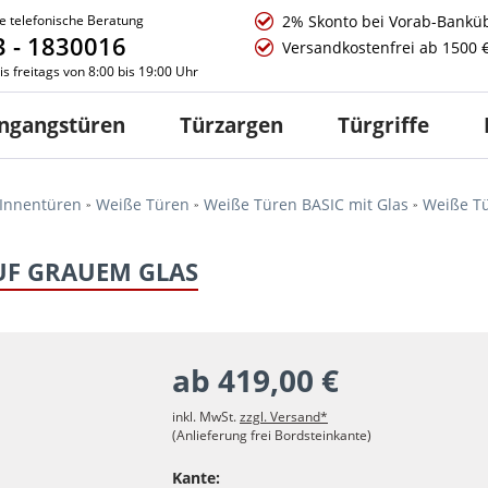
e telefonische Beratung
2% Skonto bei Vorab-Bankü
 - 1830016
Versandkostenfrei ab 1500 
s freitags von 8:00 bis 19:00 Uhr
ngangstüren
Türzargen
Türgriffe
Innentüren
Weiße Türen
Weiße Türen BASIC mit Glas
Weiße Tü
UF GRAUEM GLAS
ab 419,00 €
inkl. MwSt.
zzgl. Versand*
(Anlieferung frei Bordsteinkante)
Kante: