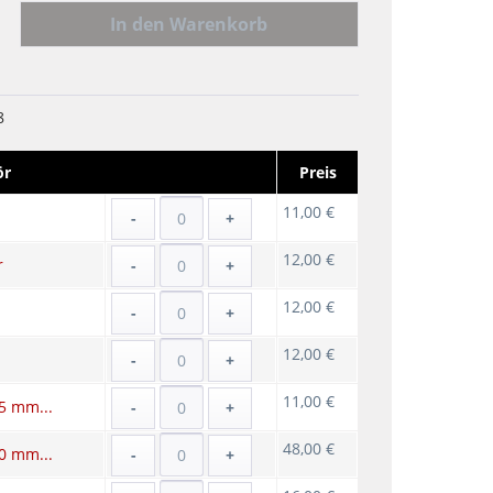
In den
Warenkorb
8
ör
Preis
11,00 €
-
+
12,00 €
r
-
+
12,00 €
-
+
12,00 €
-
+
11,00 €
5 mm...
-
+
48,00 €
0 mm...
-
+