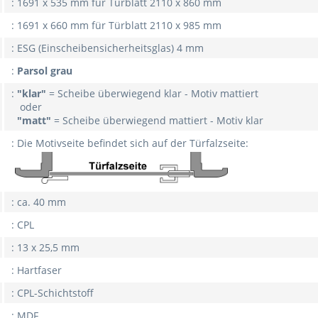
: 1691 x 535 mm für Türblatt 2110 x 860 mm
: 1691 x 660 mm für Türblatt 2110 x 985 mm
: ESG (Einscheibensicherheitsglas) 4 mm
:
Parsol grau
:
"klar"
= Scheibe überwiegend klar - Motiv mattiert
oder
"matt"
= Scheibe überwiegend mattiert - Motiv klar
: Die Motivseite befindet sich auf der Türfalzseite:
: ca. 40 mm
: CPL
: 13 x 25,5 mm
: Hartfaser
: CPL-Schichtstoff
: MDF