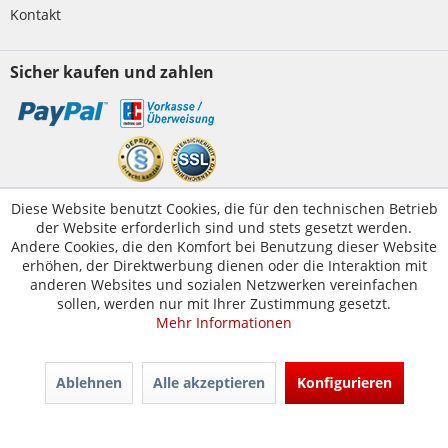
Kontakt
Sicher kaufen und zahlen
Kundenservice
Diese Website benutzt Cookies, die für den technischen Betrieb
der Website erforderlich sind und stets gesetzt werden.
Servicetelefon:
05223-1830016
Andere Cookies, die den Komfort bei Benutzung dieser Website
E-Mail:
kontakt@tuer-und-zarge.de
erhöhen, der Direktwerbung dienen oder die Interaktion mit
anderen Websites und sozialen Netzwerken vereinfachen
sollen, werden nur mit Ihrer Zustimmung gesetzt.
Mehr Informationen
© Tür-und-Zarge.de 2017
Design & Entwicklung -
www.enno.digital
Ablehnen
Alle akzeptieren
Konfigurieren