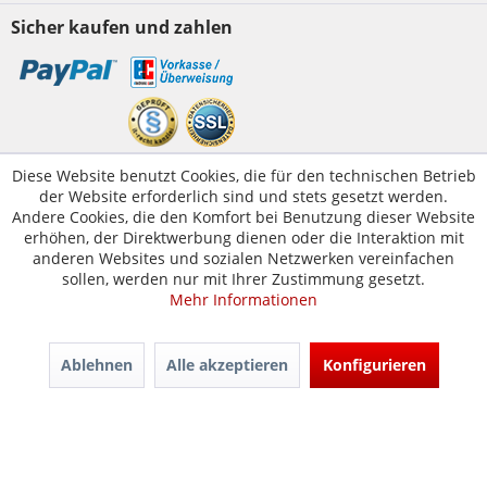
Sicher kaufen und zahlen
Kundenservice
Diese Website benutzt Cookies, die für den technischen Betrieb
der Website erforderlich sind und stets gesetzt werden.
Servicetelefon:
05223-1830016
Andere Cookies, die den Komfort bei Benutzung dieser Website
E-Mail:
kontakt@tuer-und-zarge.de
erhöhen, der Direktwerbung dienen oder die Interaktion mit
anderen Websites und sozialen Netzwerken vereinfachen
sollen, werden nur mit Ihrer Zustimmung gesetzt.
Mehr Informationen
© Tür-und-Zarge.de 2017
Design & Entwicklung -
www.enno.digital
Ablehnen
Alle akzeptieren
Konfigurieren