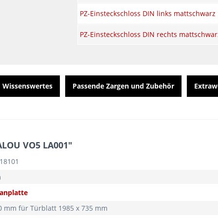
PZ-Einsteckschloss DIN links mattschwarz
PZ-Einsteckschloss DIN rechts mattschwar
Wissenswertes
Passende Zargen und Zubehör
Extraw
MALOU VO5 LA001"
 18101
m
anplatte
10 mm für Türblatt 1985 x 735 mm