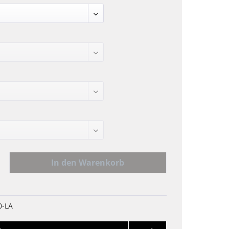
In den
Warenkorb
0-LA