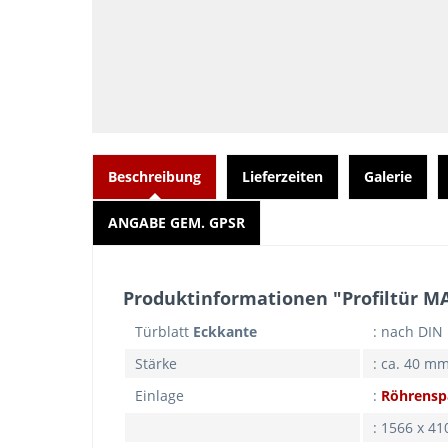
Beschreibung
Lieferzeiten
Galerie
ANGABE GEM. GPSR
Produktinformationen "Profiltür 
Türblatt
Eckkante
: nach DIN
Stärke
: ca. 40 m
Einlage
:
Röhrensp
: 1566 x 4