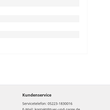
Kundenservice
Servicetelefon:
05223-1830016
E-Mail:
kontakt@tuer-und-zarge.de