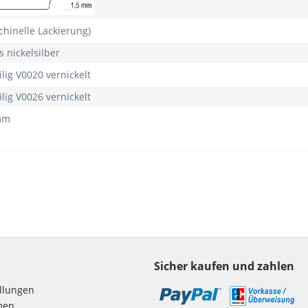
chinelle Lackierung)
s nickelsilber
eilig V0020 vernickelt
eilig V0026 vernickelt
mm
Sicher kaufen und zahlen
ellungen
men