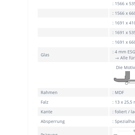
: 1566 x 5
: 1566 x 6
: 1691 x 4
: 1691 x 5
: 1691 x 6
: 4 mm E
Glas
→ Alle für
Die Motiv- 
Rahmen
: MDF
Falz
: 13 x 25,
Kante
: foliert / l
Absperrung
: Spezialha
Prägung