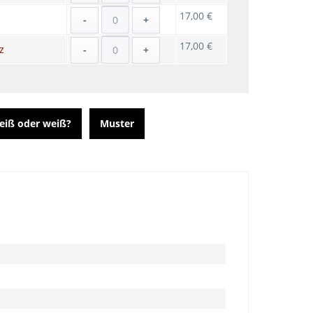
17,00 €
-
+
17,00 €
z
-
+
eiß oder weiß?
Muster