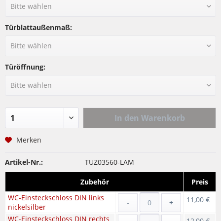
Türblattaußenmaß:
Türöffnung:
In den
Warenkorb
Merken
Artikel-Nr.:
TUZ03560-LAM
Zubehör
Preis
WC-Einsteckschloss DIN links
11,00 €
-
+
nickelsilber
WC-Einsteckschloss DIN rechts
12,00 €