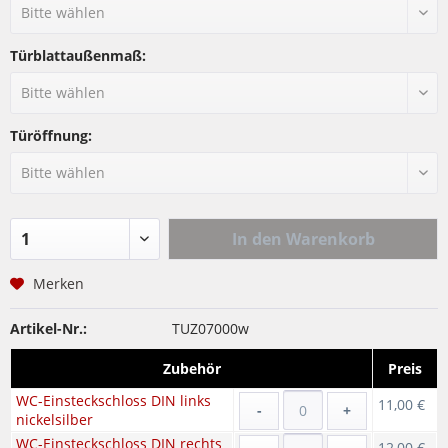
Türblattaußenmaß:
Türöffnung:
In den
Warenkorb
Merken
Artikel-Nr.:
TUZ07000w
Zubehör
Preis
WC-Einsteckschloss DIN links
11,00 €
-
+
nickelsilber
WC-Einsteckschloss DIN rechts
12,00 €