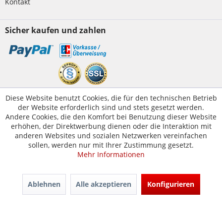
Kontakt
Sicher kaufen und zahlen
Kundenservice
Diese Website benutzt Cookies, die für den technischen Betrieb
der Website erforderlich sind und stets gesetzt werden.
Servicetelefon:
05223-1830016
Andere Cookies, die den Komfort bei Benutzung dieser Website
E-Mail:
erhöhen, der Direktwerbung dienen oder die Interaktion mit
kontakt@tuer-und-zarge.de
anderen Websites und sozialen Netzwerken vereinfachen
sollen, werden nur mit Ihrer Zustimmung gesetzt.
Mehr Informationen
© Tür-und-Zarge.de 2017
Design & Entwicklung -
www.enno.digital
Ablehnen
Alle akzeptieren
Konfigurieren