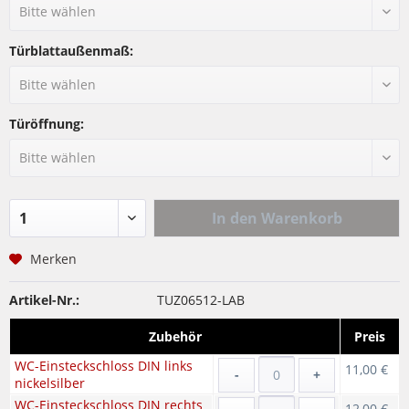
Türblattaußenmaß:
Türöffnung:
In den
Warenkorb
Merken
Artikel-Nr.:
TUZ06512-LAB
Zubehör
Preis
WC-Einsteckschloss DIN links
11,00 €
-
+
nickelsilber
WC-Einsteckschloss DIN rechts
12,00 €