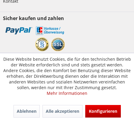
Kontakt
Sicher kaufen und zahlen
Kundenservice
Diese Website benutzt Cookies, die für den technischen Betrieb
der Website erforderlich sind und stets gesetzt werden.
Servicetelefon:
05223-1830016
Andere Cookies, die den Komfort bei Benutzung dieser Website
E-Mail:
erhöhen, der Direktwerbung dienen oder die Interaktion mit
kontakt@tuer-und-zarge.de
anderen Websites und sozialen Netzwerken vereinfachen
sollen, werden nur mit Ihrer Zustimmung gesetzt.
Mehr Informationen
© Tür-und-Zarge.de 2017
Design & Entwicklung -
www.enno.digital
Ablehnen
Alle akzeptieren
Konfigurieren