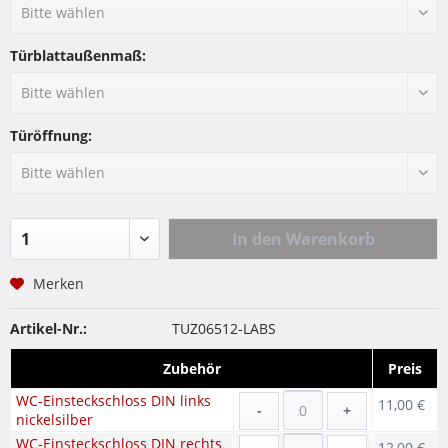
Türblattaußenmaß:
Türöffnung:
In den
Warenkorb
Merken
Artikel-Nr.:
TUZ06512-LABS
Zubehör
Preis
WC-Einsteckschloss DIN links
11,00 €
-
+
nickelsilber
WC-Einsteckschloss DIN rechts
12,00 €