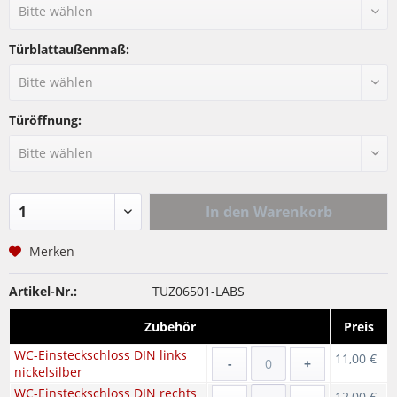
Türblattaußenmaß:
Türöffnung:
In den
Warenkorb
Merken
Artikel-Nr.:
TUZ06501-LABS
Zubehör
Preis
WC-Einsteckschloss DIN links
11,00 €
-
+
nickelsilber
WC-Einsteckschloss DIN rechts
12,00 €