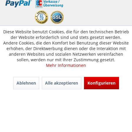
Kundenservice
Diese Website benutzt Cookies, die für den technischen Betrieb
der Website erforderlich sind und stets gesetzt werden.
Servicetelefon:
05223-1830016
Andere Cookies, die den Komfort bei Benutzung dieser Website
E-Mail:
erhöhen, der Direktwerbung dienen oder die Interaktion mit
kontakt@tuer-und-zarge.de
anderen Websites und sozialen Netzwerken vereinfachen
sollen, werden nur mit Ihrer Zustimmung gesetzt.
Mehr Informationen
© Tür-und-Zarge.de 2017
Design & Entwicklung -
www.enno.digital
Ablehnen
Alle akzeptieren
Konfigurieren