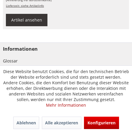
(Anlieferung frei Bordsteinkante)
Lieferzeit: siehe Artikelinfo
Artikel ansehen
Informationen
Glossar
Diese Website benutzt Cookies, die für den technischen Betrieb
Zahlungsarten
der Website erforderlich sind und stets gesetzt werden.
Andere Cookies, die den Komfort bei Benutzung dieser Website
Versandinformationen
erhöhen, der Direktwerbung dienen oder die Interaktion mit
anderen Websites und sozialen Netzwerken vereinfachen
AGB
sollen, werden nur mit Ihrer Zustimmung gesetzt.
Mehr Informationen
Widerrufsbelehrung und -formular
Privatsphäre und Datenschutz
Ablehnen
Alle akzeptieren
Konfigurieren
Impressum