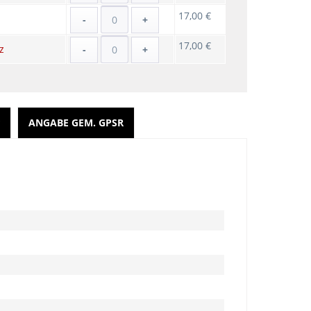
17,00 €
-
+
17,00 €
z
-
+
ANGABE GEM. GPSR