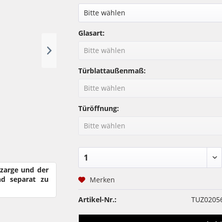
Glasart:
Türblattaußenmaß:
Türöffnung:
rzarge und der
nd separat zu
Merken
Artikel-Nr.:
TUZ0205