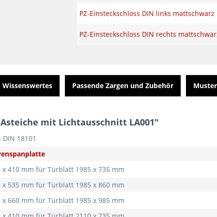
PZ-Einsteckschloss DIN links mattschwarz
PZ-Einsteckschloss DIN rechts mattschwar
Wissenswertes
Passende Zargen und Zubehör
Muster
Asteiche mit Lichtausschnitt LA001"
h DIN 18101
enspanplatte
6 x 410 mm für Türblatt 1985 x 735 mm
6 x 535 mm für Türblatt 1985 x 860 mm
6 x 660 mm für Türblatt 1985 x 985 mm
1 x 410 mm für Türblatt 2110 x 735 mm