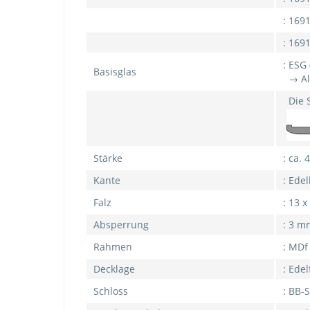
: 169
: 169
: ESG
Basisglas
→ All
Die S
Stärke
: ca.
Kante
: Ede
Falz
: 13 
Absperrung
: 3 m
Rahmen
: MDf
Decklage
: Ede
Schloss
: BB-