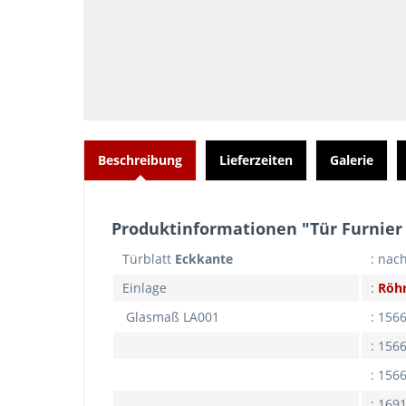
Beschreibung
Lieferzeiten
Galerie
Produktinformationen "Tür Furnier 
Türblatt
Eckkante
: nac
Einlage
:
Röhr
Glasmaß LA001
: 156
: 156
: 156
: 169