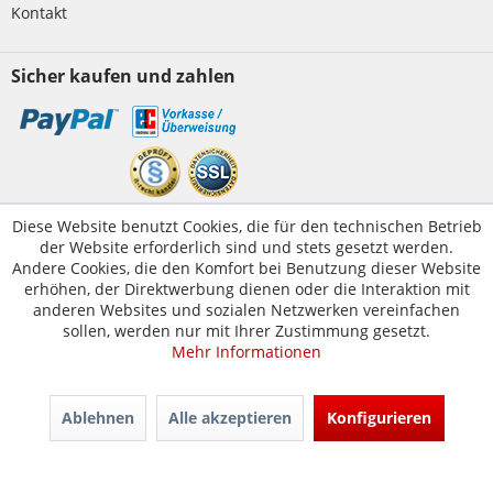
Kontakt
Sicher kaufen und zahlen
Kundenservice
Diese Website benutzt Cookies, die für den technischen Betrieb
der Website erforderlich sind und stets gesetzt werden.
Servicetelefon:
05223-1830016
Andere Cookies, die den Komfort bei Benutzung dieser Website
E-Mail:
erhöhen, der Direktwerbung dienen oder die Interaktion mit
kontakt@tuer-und-zarge.de
anderen Websites und sozialen Netzwerken vereinfachen
sollen, werden nur mit Ihrer Zustimmung gesetzt.
Mehr Informationen
© Tür-und-Zarge.de 2017
Design & Entwicklung -
www.enno.digital
Ablehnen
Alle akzeptieren
Konfigurieren