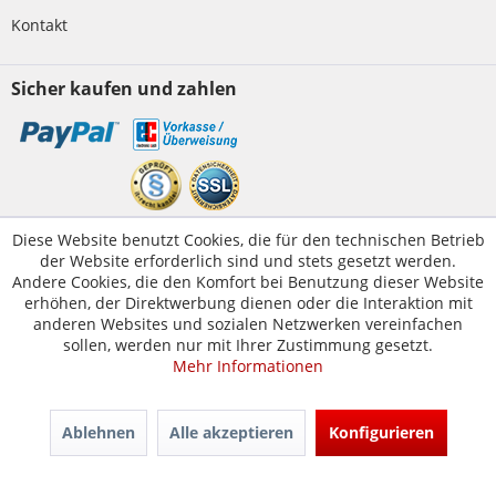
Kontakt
Sicher kaufen und zahlen
Kundenservice
Diese Website benutzt Cookies, die für den technischen Betrieb
der Website erforderlich sind und stets gesetzt werden.
Servicetelefon:
05223-1830016
Andere Cookies, die den Komfort bei Benutzung dieser Website
E-Mail:
erhöhen, der Direktwerbung dienen oder die Interaktion mit
kontakt@tuer-und-zarge.de
anderen Websites und sozialen Netzwerken vereinfachen
sollen, werden nur mit Ihrer Zustimmung gesetzt.
Mehr Informationen
© Tür-und-Zarge.de 2017
Design & Entwicklung -
www.enno.digital
Ablehnen
Alle akzeptieren
Konfigurieren