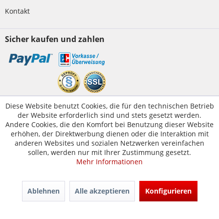
Kontakt
Sicher kaufen und zahlen
Kundenservice
Diese Website benutzt Cookies, die für den technischen Betrieb
der Website erforderlich sind und stets gesetzt werden.
Servicetelefon:
05223-1830016
Andere Cookies, die den Komfort bei Benutzung dieser Website
E-Mail:
erhöhen, der Direktwerbung dienen oder die Interaktion mit
kontakt@tuer-und-zarge.de
anderen Websites und sozialen Netzwerken vereinfachen
sollen, werden nur mit Ihrer Zustimmung gesetzt.
Mehr Informationen
© Tür-und-Zarge.de 2017
Design & Entwicklung -
www.enno.digital
Ablehnen
Alle akzeptieren
Konfigurieren