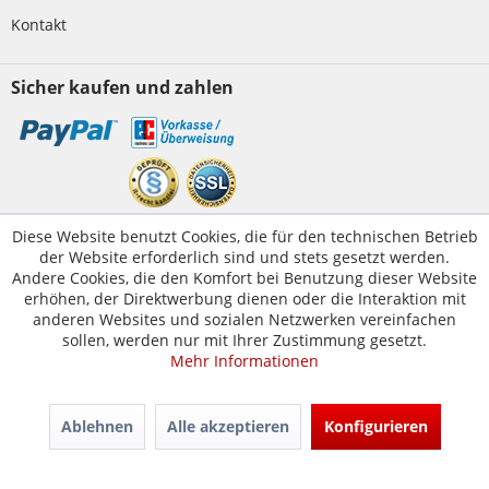
Kontakt
Sicher kaufen und zahlen
Kundenservice
Diese Website benutzt Cookies, die für den technischen Betrieb
der Website erforderlich sind und stets gesetzt werden.
Servicetelefon:
05223-1830016
Andere Cookies, die den Komfort bei Benutzung dieser Website
E-Mail:
erhöhen, der Direktwerbung dienen oder die Interaktion mit
kontakt@tuer-und-zarge.de
anderen Websites und sozialen Netzwerken vereinfachen
sollen, werden nur mit Ihrer Zustimmung gesetzt.
Mehr Informationen
© Tür-und-Zarge.de 2017
Design & Entwicklung -
www.enno.digital
Ablehnen
Alle akzeptieren
Konfigurieren