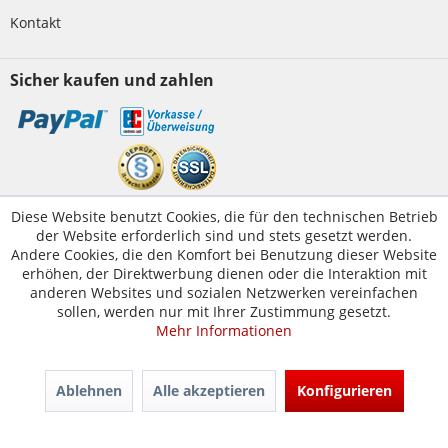
Kontakt
Sicher kaufen und zahlen
Kundenservice
Diese Website benutzt Cookies, die für den technischen Betrieb
der Website erforderlich sind und stets gesetzt werden.
Servicetelefon:
05223-1830016
Andere Cookies, die den Komfort bei Benutzung dieser Website
E-Mail:
erhöhen, der Direktwerbung dienen oder die Interaktion mit
kontakt@tuer-und-zarge.de
anderen Websites und sozialen Netzwerken vereinfachen
sollen, werden nur mit Ihrer Zustimmung gesetzt.
Mehr Informationen
© Tür-und-Zarge.de 2017
Design & Entwicklung -
www.enno.digital
Ablehnen
Alle akzeptieren
Konfigurieren