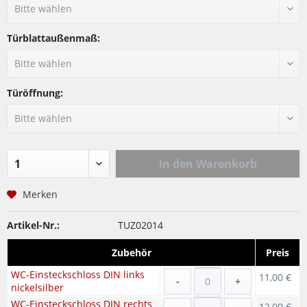
Türblattaußenmaß:
Türöffnung:
In den
Warenkorb
Merken
Artikel-Nr.:
TUZ02014
Zubehör
Preis
WC-Einsteckschloss DIN links
11,00 €
-
+
nickelsilber
WC-Einsteckschloss DIN rechts
12,00 €