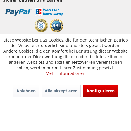
Sicher kaufen und zahlen
Kundenservice
Diese Website benutzt Cookies, die für den technischen Betrieb
der Website erforderlich sind und stets gesetzt werden.
Servicetelefon:
05223-1830016
Andere Cookies, die den Komfort bei Benutzung dieser Website
E-Mail:
erhöhen, der Direktwerbung dienen oder die Interaktion mit
kontakt@tuer-und-zarge.de
anderen Websites und sozialen Netzwerken vereinfachen
sollen, werden nur mit Ihrer Zustimmung gesetzt.
Mehr Informationen
© Tür-und-Zarge.de 2017
Design & Entwicklung -
www.enno.digital
Ablehnen
Alle akzeptieren
Konfigurieren