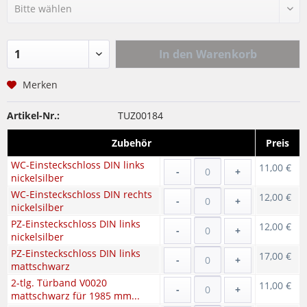
In den
Warenkorb
Merken
Artikel-Nr.:
TUZ00184
Zubehör
Preis
WC-Einsteckschloss DIN links
11,00 €
-
+
nickelsilber
WC-Einsteckschloss DIN rechts
12,00 €
-
+
nickelsilber
PZ-Einsteckschloss DIN links
12,00 €
-
+
nickelsilber
PZ-Einsteckschloss DIN links
17,00 €
-
+
mattschwarz
2-tlg. Türband V0020
11,00 €
-
+
mattschwarz für 1985 mm...