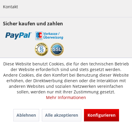
Kontakt
Sicher kaufen und zahlen
Kundenservice
Diese Website benutzt Cookies, die für den technischen Betrieb
der Website erforderlich sind und stets gesetzt werden.
Servicetelefon:
05223-1830016
Andere Cookies, die den Komfort bei Benutzung dieser Website
E-Mail:
erhöhen, der Direktwerbung dienen oder die Interaktion mit
kontakt@tuer-und-zarge.de
anderen Websites und sozialen Netzwerken vereinfachen
sollen, werden nur mit Ihrer Zustimmung gesetzt.
Mehr Informationen
© Tür-und-Zarge.de 2017
Design & Entwicklung -
www.enno.digital
Ablehnen
Alle akzeptieren
Konfigurieren