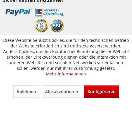
Sicher kaufen und zahlen
Kundenservice
Diese Website benutzt Cookies, die für den technischen Betrieb
der Website erforderlich sind und stets gesetzt werden.
Servicetelefon:
05223-1830016
Andere Cookies, die den Komfort bei Benutzung dieser Website
E-Mail:
erhöhen, der Direktwerbung dienen oder die Interaktion mit
kontakt@tuer-und-zarge.de
anderen Websites und sozialen Netzwerken vereinfachen
sollen, werden nur mit Ihrer Zustimmung gesetzt.
Mehr Informationen
© Tür-und-Zarge.de 2017
Design & Entwicklung -
www.enno.digital
Ablehnen
Alle akzeptieren
Konfigurieren