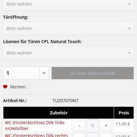
Türöffnung:
Lisenen für Türen CPL Natural Touch:
In den
Warenkorb
Merken
Artikel-Nr.:
TUZ07070NT
Zubehör
Preis
WC-Einsteckschloss DIN links
11,00 €
-
+
nickelsilber
WC-Einsteckschloss DIN rechts
12,00 €