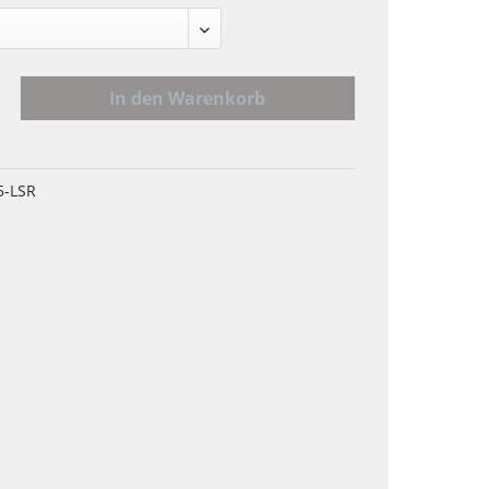
In den
Warenkorb
5-LSR