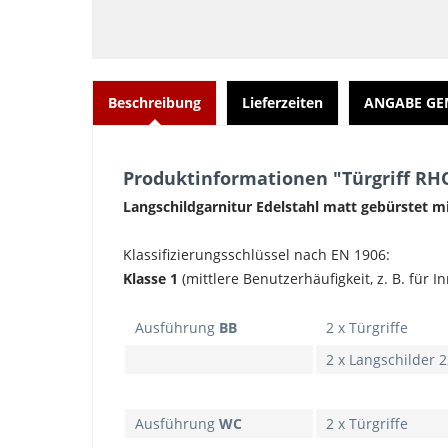
Beschreibung
Lieferzeiten
ANGABE GE
Produktinformationen "Türgriff R
Langschildgarnitur Edelstahl matt gebürstet 
Klassifizierungsschlüssel nach EN 1906:
Klasse 1
(mittlere Benutzerhäufigkeit, z. B. fü
Ausführung
BB
2 x Türgriffe
2 x Langschilder 
Ausführung
WC
2 x Türgriffe