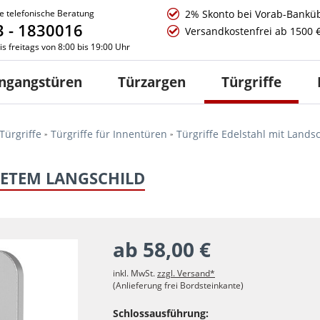
e telefonische Beratung
2% Skonto bei Vorab-Bankü
 - 1830016
Versandkostenfrei ab 1500 
s freitags von 8:00 bis 19:00 Uhr
ngangstüren
Türzargen
Türgriffe
Türgriffe
Türgriffe für Innentüren
Türgriffe Edelstahl mit Lands
ETEM LANGSCHILD
ab 58,00 €
inkl. MwSt.
zzgl. Versand*
(Anlieferung frei Bordsteinkante)
Schlossausführung: