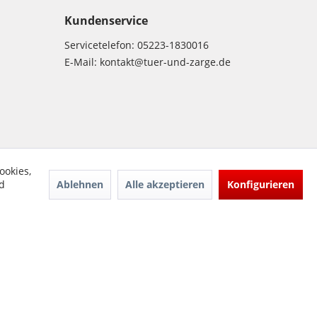
Kundenservice
Servicetelefon:
05223-1830016
E-Mail:
kontakt@tuer-und-zarge.de
ookies,
Ablehnen
Alle akzeptieren
Konfigurieren
d
ür-und-Zarge.de 2017
Design & Entwicklung -
www.enno.digital