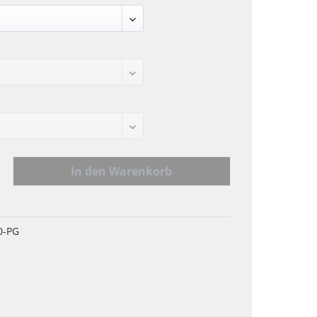
In den
Warenkorb
0-PG