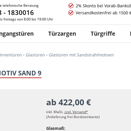
e telefonische Beratung
2% Skonto bei Vorab-Bankü
 - 1830016
Versandkostenfrei ab 1500 
s freitags von 8:00 bis 19:00 Uhr
ngangstüren
Türzargen
Türgriffe
Innentüren
Glastüren
Glastüren mit Sandstrahlmotiven
OTIV SAND 9
ab 422,00 €
inkl. MwSt.
zzgl. Versand*
(Anlieferung frei Bordsteinkante)
Glasmaß: