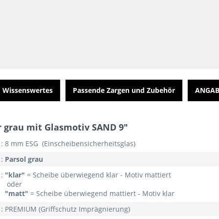
Wissenswertes
Passende Zargen und Zubehör
ANGAB
 grau mit Glasmotiv SAND 9"
: 8 mm ESG (Einscheibensicherheitsglas)
:
Parsol grau
:
"klar"
= Scheibe überwiegend klar - Motiv mattiert
oder
"matt"
= Scheibe überwiegend mattiert - Motiv klar
: PREMIUM (Griffschutz Imprägnierung)