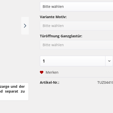
Variante Motiv:
Türöffnung Ganzglastür:
Merken
Artikel-Nr.:
TUZ0441
rzarge und der
nd separat zu