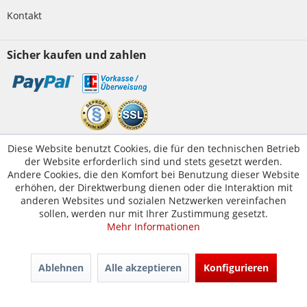
Kontakt
Sicher kaufen und zahlen
Kundenservice
Diese Website benutzt Cookies, die für den technischen Betrieb
der Website erforderlich sind und stets gesetzt werden.
Servicetelefon:
05223-1830016
Andere Cookies, die den Komfort bei Benutzung dieser Website
E-Mail:
erhöhen, der Direktwerbung dienen oder die Interaktion mit
kontakt@tuer-und-zarge.de
anderen Websites und sozialen Netzwerken vereinfachen
sollen, werden nur mit Ihrer Zustimmung gesetzt.
Mehr Informationen
© Tür-und-Zarge.de 2017
Design & Entwicklung -
www.enno.digital
Ablehnen
Alle akzeptieren
Konfigurieren